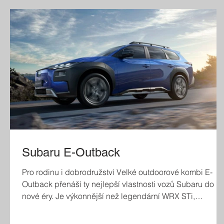
Subaru E-Outback
Pro rodinu i dobrodružství Velké outdoorové kombi E-
Outback přenáší ty nejlepší vlastnosti vozů Subaru do
nové éry. Je výkonnější než legendární WRX STi,
prostornější než Outback, pohodlné, bezpečné a s
působivými terénními schopnostmi. Poznejte jedinečný