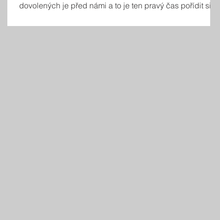
dovolených je před námi a to je ten pravý čas pořídit si
kvalitní, spolehlivý a bezpečný vůz pro celou rodinu.
Crosstrek je kompaktní SUV, které vás nezradí ve městě
ani v horách – s jistotou a pohodlím v každé situaci. Letní
dobrodružství je nyní navíc ještě dostupnější – pořiďte si
nový Crosstrek a získejte navíc sadu zimních kol
ZDARMA. Navíc můžete využít výhodné financování a
vůz