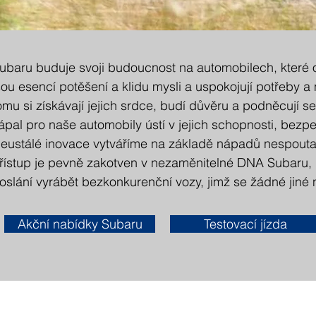
ubaru buduje svoji budoucnost na automobilech, které o
sou esencí potěšení a klidu mysli a uspokojují potřeby a
omu si získávají jejich srdce, budí důvěru a podněcují
ápal pro naše automobily ústí v jejich schopnosti, bezpe
eustálé inovace vytváříme na základě nápadů nespouta
řístup je pevně zakotven v nezaměnitelné DNA Subaru, 
oslání vyrábět bezkonkurenční vozy, jimž se žádné jiné 
Akční nabídky Subaru
Testovací jízda