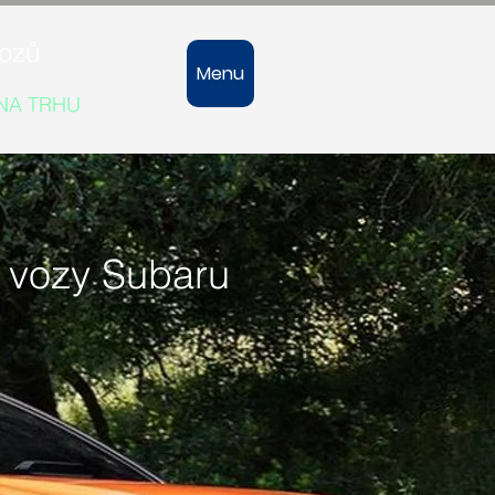
vozů
Menu
 NA TRHU
 vozy Subaru