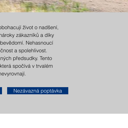
bohacují život o nadšení,
 nároky zákazníků a díky
 sebevědomí. Nehasnoucí
čnost a spolehlivost.
ných předsudky. Tento
která spočívá v trvalém
nevyrovnají.
Nezávazná poptávka