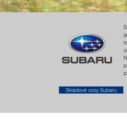
S
j
t
z
N
p
p
Skladové vozy Subaru