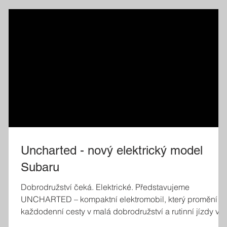
Uncharted - nový elektrický model
Subaru
Dobrodružství čeká. Elektrické. Představujeme
UNCHARTED – kompaktní elektromobil, který promění
každodenní cesty v malá dobrodružství a rutinní jízdy v
příjemný zážitek za volantem. Navzdory elegantním