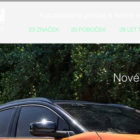
Autorizovaný prodej a servis 
23 ZNAČEK
20 POBOČEK
28 LET
Nové