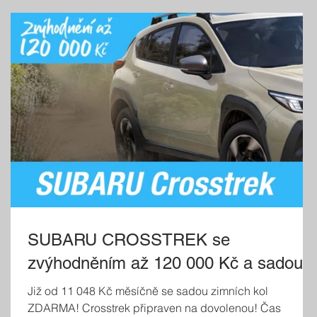
SUBARU CROSSTREK se
zvýhodněním až 120 000 Kč a sadou
zimních kol zdarma
Již od 11 048 Kč měsíčně se sadou zimních kol
ZDARMA! Crosstrek připraven na dovolenou! Čas