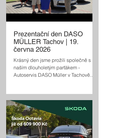
Prezentační den DASO
MÜLLER Tachov | 19.
června 2026
Krásný den jsme prožili společně s
naším dlouholetým parťákem -
Autoservis DASO Müller v Tachově.
Zákazníci se mohli pokochat nejen
posledními elektrickými modely Škoda,
které si mohli samozřejmě i sami
vyzkoušet, ale k vidění zde bylo i
několik modelů Škoda z let dávno
minulých, ovšem stále v perfektním
stavu. Prostě vydařené setkání se
skvělou náladou.