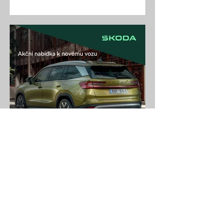
tři servisní prohlídky, přezutí pneumatik
a Škoda Prodlouženou záruku zdarma.
Nabídka je určena soukromým
osobám, podnikatelům i firmám.
Akční nabídka k novému
vozu
Pořizujete si nový vůz? Nyní k němu