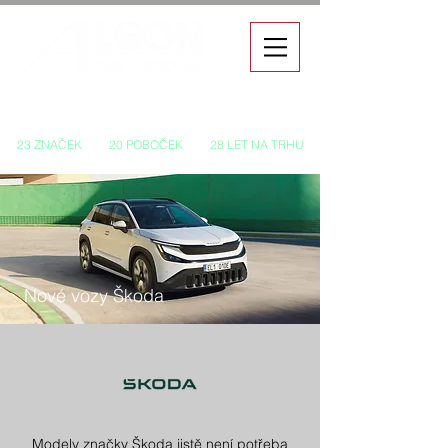
Autorizovaný prodej a servis vozů
23 ZNAČEK
20 POBOČEK
28 LET NA TRHU
Nové vozy Škoda
Modely značky Škoda jistě není potřeba