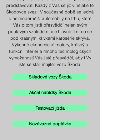
představovat. Každý z Vás se již v nějaké té
Škodovce svezl. V současné době se jedná
o nejmodernější automobily na trhu, které
Vás o tom jistě přesvědčí nejen svým
poutavým vzhledem, ale hlavně tím, co se
pod krásnými křivkami karosérie skrývá.
Výkonné ekonomické motory, krásný a
funkční interiér a mnoho technologických
vymožeností Vás jistě přesvědčí, aby i Vy
jste se stali majiteli vozu Škoda.
Skladové vozy Škoda
Akční nabídky Škoda
Testovací jízda
Nezávazná poptávka