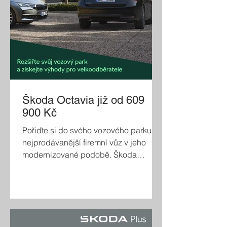
Škoda Octavia již od 609
900 Kč
Pořiďte si do svého vozového parku
nejprodávanější firemní vůz v jeho
modernizované podobě. Škoda
Octavia s nadčasovým designem,
pokročilým jízdními asistenty,
nejmodernější technikou a širokou
nabídkou motorizací je Vám k
dispozici ve verzi liftback i kombi.