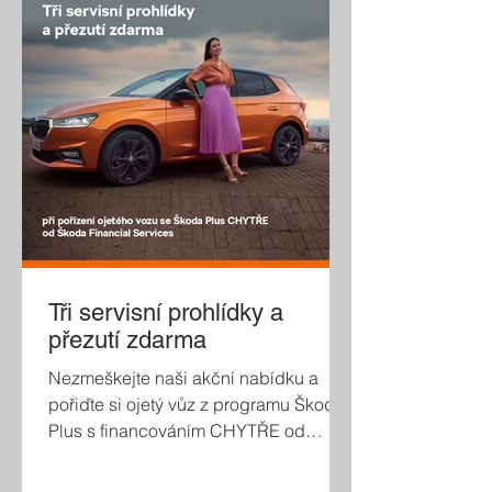
Tři servisní prohlídky a
přezutí zdarma
Nezmeškejte naši akční nabídku a
pořiďte si ojetý vůz z programu Škoda
Plus s financováním CHYTŘE od
Škoda Financial Services. K nízkým
měsíčním splátkám získáte navíc také