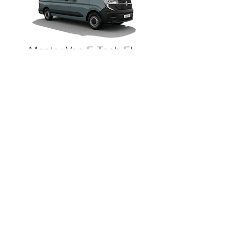
Master Van E-Tech El.
DETAIL MODELU
Master podvozek
DETAIL MODELU