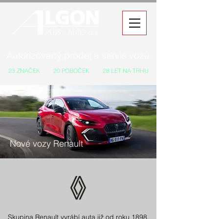
Autorizovaný prodej a servis vozů
23 ZNAČEK
20 POBOČEK
28 LET NA TRHU
Nové vozy Renault
Skupina Renault vyrábí auta již od roku 1898,