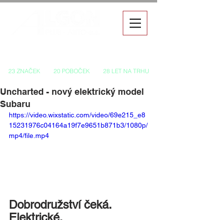
Autorizovaný prodej a servis vozů
23 ZNAČEK
20 POBOČEK
28 LET NA TRHU
Uncharted - nový elektrický model
Subaru
https://video.wixstatic.com/video/69e215_e8
15231976c04164a19f7e9651b871b3/1080p/
mp4/file.mp4
Dobrodružství čeká. 
Elektrické.