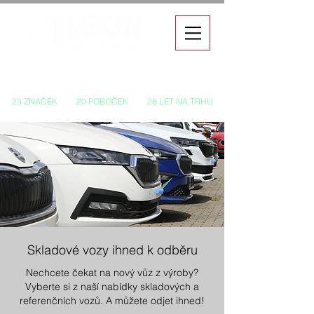
Autorizovaný prodej a servis vozů
23 ZNAČEK
20 POBOČEK
28 LET NA TRHU
Skladové vozy ihned k odběru
Nechcete čekat na nový vůz z výroby?
Vyberte si z naší nabídky skladových a
referenčních vozů. A můžete odjet ihned!