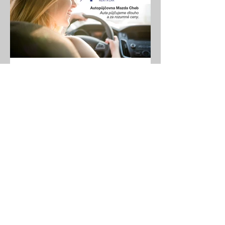
Autopůjčovna Mazda Cheb
Potřebujete auto na víkend, pracovní
cestu, nebo hledáte dlouhodobé
řešení pro firmu? Díky rozsáhlé
nabídce prodávaných vozů
disponujeme rozsáhlou autopůjčovnou
vlastních vozů. Chceme, abyste s
našimi službami byli maximálně
spokojeni. V každém z našich
autosalonů Vám rádi zapůjčíme
náhradní vůz po dobu servisu či
opravy vašeho vozu, nebo i pro účely