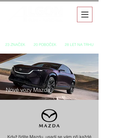
Autorizovaný prodej a servis vozů
23 ZNAČEK
20 POBOČEK
28 LET NA TRHU
Nové vozy Mazda
Když řídíte Mazdu, usadí se vám při každé