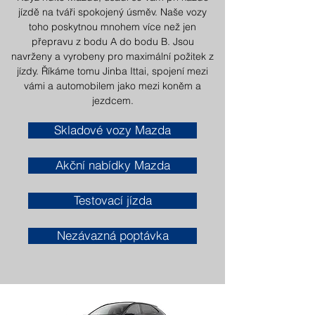
jízdě na tváři spokojený úsměv. Naše vozy
toho poskytnou mnohem více než jen
přepravu z bodu A do bodu B. Jsou
navrženy a vyrobeny pro maximální požitek z
jízdy. Říkáme tomu Jinba Ittai, spojení mezi
vámi a automobilem jako mezi koněm a
jezdcem.
Skladové vozy Mazda
Akční nabídky Mazda
Testovací jízda
Nezávazná poptávka