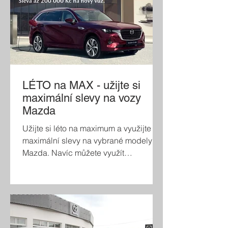
LÉTO na MAX - užijte si
maximální slevy na vozy
Mazda
Užijte si léto na maximum a využijte
maximální slevy na vybrané modely
Mazda. Navíc můžete využít
financování s úrokem pouhých 3,99%:
Mazda2 Hybrid Zvýhodnění až 75 000
Kč Mazda3 Zvýhodnění až 120 000 Kč
Mazda CX-30 Zvýhodnění až 150 000
Kč Mazda CX-60 Zvýhodnění až 200
000 Kč Mazda CX-80 Zvýhodnění až