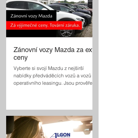
200 000 Kč Mazda 6e Zvýhodnění až
140 000 Kč
Zánovní vozy Mazda za extra
ceny
Vyberte si svojí Mazdu z nejširší
nabídky předváděcích vozů a vozů z
operativního leasingu. Jsou prověřené
v našem autorizovaném servisu, běží
jim tovární záruka a jsou v perfektním
stavu.