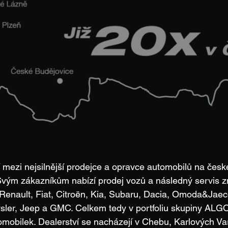
zi nejsilnější prodejce a opravce automobilů na česk
 Svým zákazníkům nabízí prodej vozů a následný servis 
Renault, Fiat, Citroën, Kia, Subaru, Dacia, Omoda&Jaeco
sler, Jeep a GMC. Celkem tedy v portfoliu skupiny A
omobilek. Dealerství se nacházejí v Chebu, Karlových V