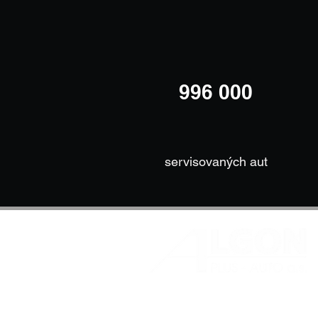
996 000
servisovaných aut
TeamViewer
oznamovatel.auto@a