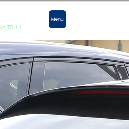
vozů
Menu
 NA TRHU