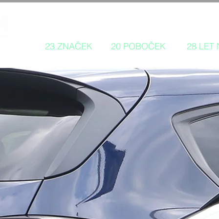
Autorizovaný prodej a servis 
23 ZNAČEK
20 POBOČEK
28 LET