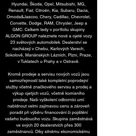
Hyundai, Škoda, Opel, Mitsubishi, MG,
Renault, Fiat, Citroën, Kia, Subaru, Dacia,
Omoda&Jaecoo, Chery, Cadillac, Chevrolet,
Corvette, Dodge, RAM, Chrysler, Jeep a
GMC. Celkem tedy v portfoliu skupiny
ALGON GROUP naleznete nové a ojeté vozy
23 světových automobilek. Dealerství se
nacházejí v Chebu, Karlových Varech,
Sokolově, Mariánských Lázních, Plzni, Praze,
v Tuklatech u Prahy a v Ostravě.
Kromě prodeje a servisu nových vozů jsou
samozřejmostí také kompletní poprodejní
služby včetně značkového servisu a prodej a
výkup ojetých vozů, včetně komisního
prodeje. Naši vyškolení odborníci umí
nabídnout velmi zajímavou cenu a zároveň
poradit při výběru financování či pojištění
vašeho budoucího vozu. Skupina zaměstnává
ve svých 20 dealerstvích přes 300
zaměstnanců. Díky silnému ekonomickému