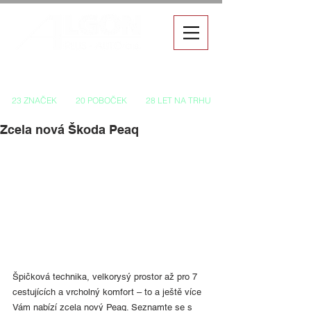
Autorizovaný prodej a servis vozů
23 ZNAČEK
20 POBOČEK
28 LET NA TRHU
Zcela nová Škoda Peaq
Špičková technika, velkorysý prostor až pro 7 
cestujících a vrcholný komfort – to a ještě více 
Vám nabízí zcela nový Peaq. Seznamte se s 