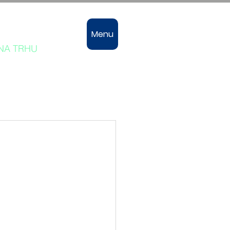
vozů
Menu
 NA TRHU