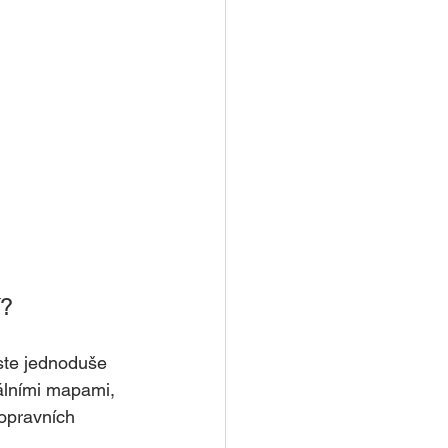
í?
ste jednoduše 
álními mapami, 
opravních 