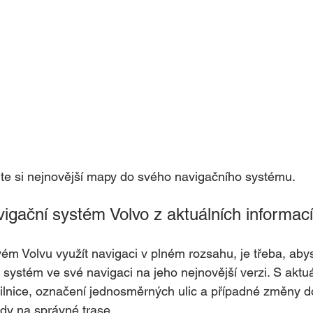
jte si nejnovější mapy do svého navigačního systému.
igační systém Volvo z aktuálních informac
vém Volvu využít navigaci v plném rozsahu, je třeba, aby
 systém ve své navigaci na jeho nejnovější verzi. S aktu
silnice, označení jednosměrných ulic a případné změny d
dy na správné trase.