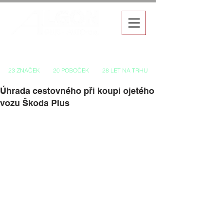
Autorizovaný prodej a servis vozů
23 ZNAČEK
20 POBOČEK
28 LET NA TRHU
Úhrada cestovného při koupi ojetého
vozu Škoda Plus