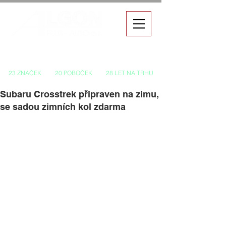
Autorizovaný prodej a servis vozů
23 ZNAČEK
20 POBOČEK
28 LET NA TRHU
Subaru Crosstrek připraven na zimu,
se sadou zimních kol zdarma