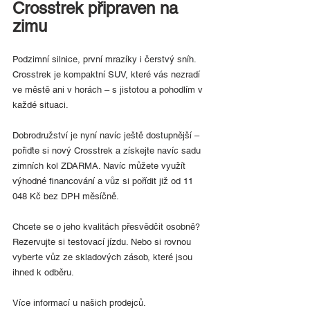
Crosstrek připraven na 
zimu
Podzimní silnice, první mrazíky i čerstvý sníh. 
Crosstrek je kompaktní SUV, které vás nezradí 
ve městě ani v horách – s jistotou a pohodlím v 
každé situaci.
Dobrodružství je nyní navíc ještě dostupnější – 
pořiďte si nový Crosstrek a získejte navíc sadu 
zimních kol ZDARMA. Navíc můžete využít 
výhodné financování a vůz si pořídit již od 11 
048 Kč bez DPH měsíčně.
Chcete se o jeho kvalitách přesvědčit osobně? 
Rezervujte si testovací jízdu. Nebo si rovnou 
vyberte vůz ze skladových zásob, které jsou 
ihned k odběru.
Více informací u našich prodejců.