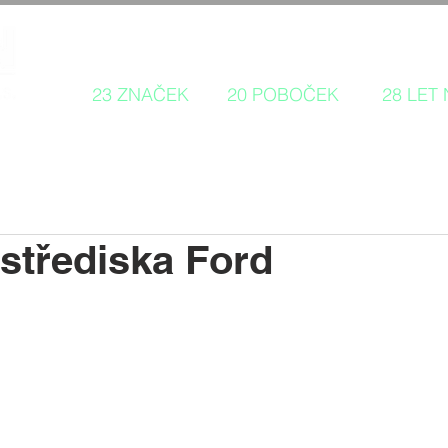
Autorizovaný prodej a servis 
23 ZNAČEK
20 POBOČEK
28 LET
 střediska Ford