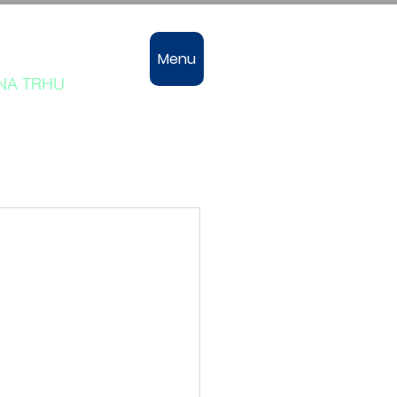
vozů
Menu
 NA TRHU