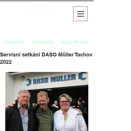
Autorizovaný prodej a servis vozů
23 ZNAČEK
20 POBOČEK
28 LET NA TRHU
Servisní setkání DASO Müller Tachov
2022