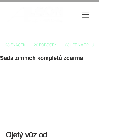
Autorizovaný prodej a servis vozů
23 ZNAČEK
20 POBOČEK
28 LET NA TRHU
Sada zimních kompletů zdarma
Ojetý vůz od 