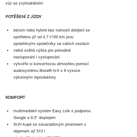
vůz se zvýhodněním!
POTĚŠENÍ Z JÍZDY
benzin nebo hybrid bez nutnosti dobíjení se 
spotřebou již od 4,7 l/100 km jsou 
spolehlivými společníky na vašich cestách
velká světlá výška pro pohodlné 
nastupování i vystupování
vytvořte si koncertovou atmosféru pomocí 
audiosystému Bose® hi-fi s 9 vysoce 
výkonnými reproduktory 
KOMFORT
multimediální systém Easy Link s podporou 
Google a 9,3" displejem
SUV‑kupé se zavazadlovým prostorem s 
objemem až 513 l