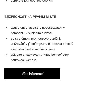
záruka 5 let nebo 100 000 km
BEZPEČNOST NA PRVNÍM MÍSTĚ
active driver assist je nepostradatelný 
pomocník v silničním provozu
se systémem pro nouzové brzdění, 
udržování v jízdním pruhu či detekci chodců 
vás čeká cestování bez stresu
užívejte si parkování v klidu pomocí 360° 
parkovací kamera
Více informací