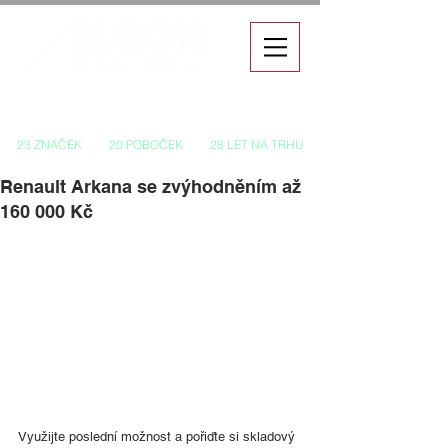
Autorizovaný prodej a servis vozů
23 ZNAČEK
20 POBOČEK
28 LET NA TRHU
Renault Arkana se zvýhodněním až
160 000 Kč
Využijte poslední možnost a pořiďte si skladový 