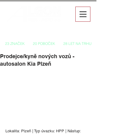
Autorizovaný prodej a servis vozů
23 ZNAČEK
20 POBOČEK
28 LET NA TRHU
Prodejce/kyně nových vozů -
autosalon Kia Plzeň
Lokalita: Plzeň | Typ úvazku: HPP | Nástup: 