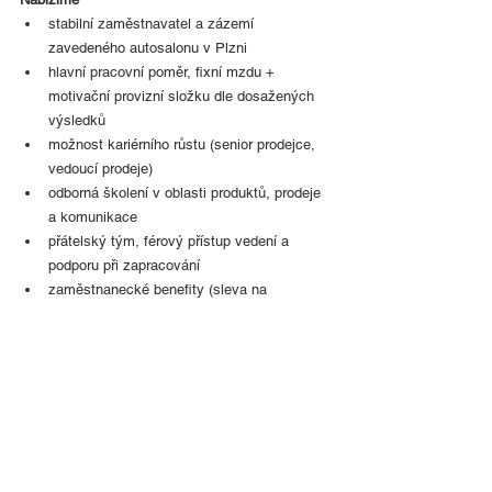
stabilní zaměstnavatel a zázemí 
zavedeného autosalonu v Plzni
hlavní pracovní poměr, fixní mzdu + 
motivační provizní složku dle dosažených 
výsledků
možnost kariérního růstu (senior prodejce, 
vedoucí prodeje)
odborná školení v oblasti produktů, prodeje 
a komunikace
přátelský tým, férový přístup vedení a 
podporu při zapracování
zaměstnanecké benefity (sleva na 
služby/produkty, občerstvení na pracovišti 
apod.)
Jak se přihlásit
Zaujala vás tato příležitost? Pošlete nám svůj 
životopis a krátký motivační dopis, proč chcete 
pracovat právě v našem autosalonu, na e-mail: 