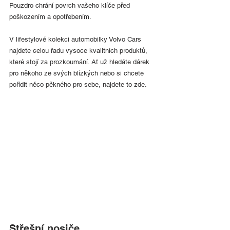
Pouzdro chrání povrch vašeho klíče před 
poškozením a opotřebením.
V lifestylové kolekci automobilky Volvo Cars 
najdete celou řadu vysoce kvalitních produktů, 
které stojí za prozkoumání. Ať už hledáte dárek 
pro někoho ze svých blízkých nebo si chcete 
pořídit něco pěkného pro sebe, najdete to zde.
Střešní nosiče