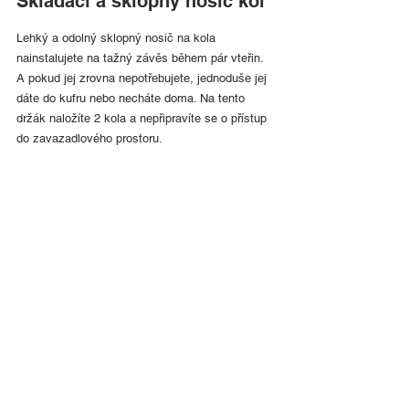
Skládací a sklopný nosič kol
Lehký a odolný sklopný nosič na kola 
nainstalujete na tažný závěs během pár vteřin. 
A pokud jej zrovna nepotřebujete, jednoduše jej 
dáte do kufru nebo necháte doma. Na tento 
držák naložíte 2 kola a nepřipravíte se o přístup 
do zavazadlového prostoru.
Střešní boxy