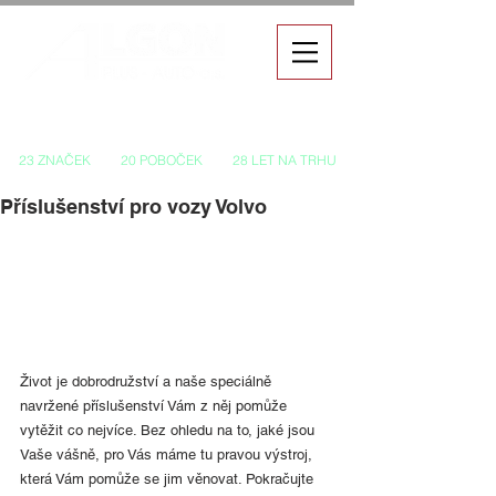
Autorizovaný prodej a servis vozů
23 ZNAČEK
20 POBOČEK
28 LET NA TRHU
Příslušenství pro vozy Volvo
Život je dobrodružství a naše speciálně 
navržené příslušenství Vám z něj pomůže 
vytěžit co nejvíce. Bez ohledu na to, jaké jsou 
Vaše vášně, pro Vás máme tu pravou výstroj, 
která Vám pomůže se jim věnovat. Pokračujte 