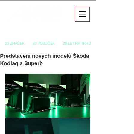
Autorizovaný prodej a servis vozů
23 ZNAČEK
20 POBOČEK
28 LET NA TRHU
Představení nových modelů Škoda
Kodiaq a Superb