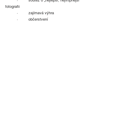
	·	soutěž o „nejlepší, nejvtipnější“ 
fotografii
	·	zajímavá výhra
	·	občerstvení 
Těšíme se na Vás!
©
1995-2026
ALGON PLUS - AUTO, a.s.
TeamViewer
Vyrobila společnost
Agentura
Completely s.r.o.
oznamovatel.auto@algon.cz
Projekt instalace FVE s akumulací na střechách
Zdroj použitých obrazových a videomateriálů: Youtube,