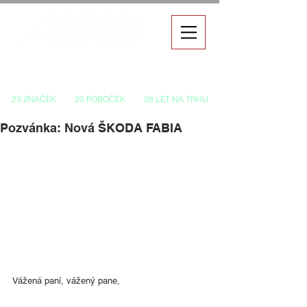
Autorizovaný prodej a servis vozů
23 ZNAČEK
20 POBOČEK
28 LET NA TRHU
Pozvánka: Nová ŠKODA FABIA
Vážená paní, vážený pane,