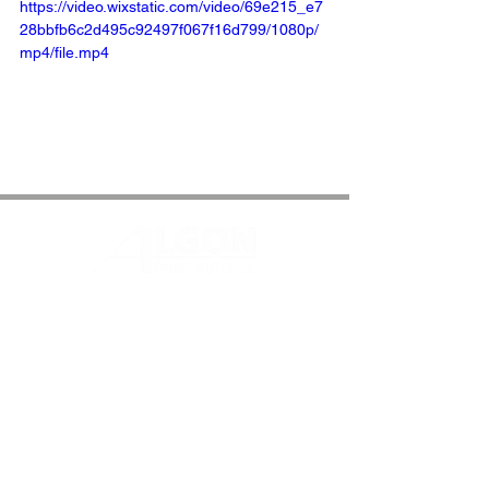
https://video.wixstatic.com/video/69e215_e7
28bbfb6c2d495c92497f067f16d799/1080p/
mp4/file.mp4
©
1995-2026
ALGON PLUS - AUTO, a.s.
TeamViewer
Vyrobila společnost
Agentura
Completely s.r.o.