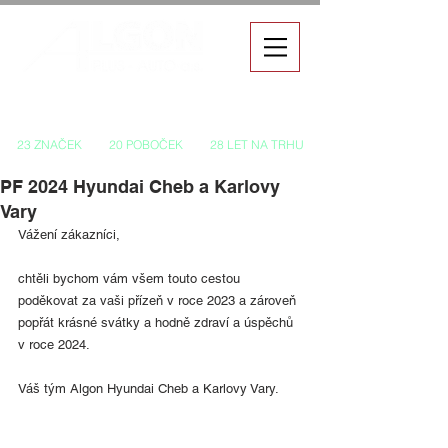
Autorizovaný prodej a servis vozů
23 ZNAČEK
20 POBOČEK
28 LET NA TRHU
PF 2024 Hyundai Cheb a Karlovy
Vary
Vážení zákazníci,
chtěli bychom vám všem touto cestou 
poděkovat za vaši přízeň v roce 2023 a zároveň 
popřát krásné svátky a hodně zdraví a úspěchů 
v roce 2024.
Váš tým Algon Hyundai Cheb a Karlovy Vary.