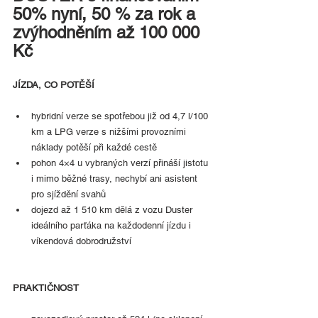
50% nyní, 50 % za rok a 
zvýhodněním až 100 000 
Kč
JÍZDA, CO POTĚŠÍ
hybridní verze se spotřebou již od 4,7 l/100 
km a LPG verze s nižšími provozními 
náklady potěší při každé cestě
pohon 4×4 u vybraných verzí přináší jistotu 
i mimo běžné trasy, nechybí ani asistent 
pro sjíždění svahů
dojezd až 1 510 km dělá z vozu Duster 
ideálního parťáka na každodenní jízdu i 
víkendová dobrodružství
PRAKTIČNOST