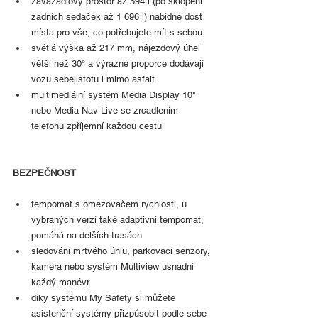
zavazadlový prostor až 594 l (po sklopení 
zadních sedaček až 1 696 l) nabídne dost 
místa pro vše, co potřebujete mít s sebou
světlá výška až 217 mm, nájezdový úhel 
větší než 30° a výrazné proporce dodávají 
vozu sebejistotu i mimo asfalt
multimediální systém Media Display 10" 
nebo Media Nav Live se zrcadlením 
telefonu zpříjemní každou cestu 
BEZPEČNOST
tempomat s omezovačem rychlosti, u 
vybraných verzí také adaptivní tempomat, 
pomáhá na delších trasách
sledování mrtvého úhlu, parkovací senzory, 
kamera nebo systém Multiview usnadní 
každý manévr
díky systému My Safety si můžete 
asistenční systémy přizpůsobit podle sebe