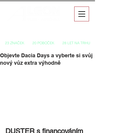
Autorizovaný prodej a servis vozů
23 ZNAČEK
20 POBOČEK
28 LET NA TRHU
Objevte Dacia Days a vyberte si svůj
nový vůz extra výhodně
DUSTER s financováním 