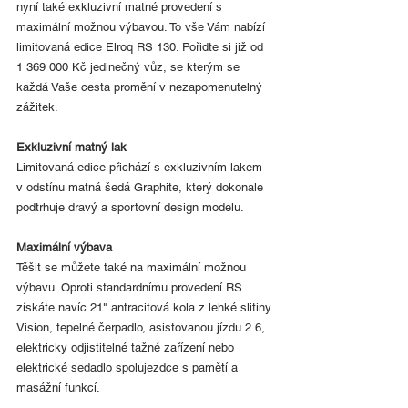
nyní také exkluzivní matné provedení s 
maximální možnou výbavou. To vše Vám nabízí 
limitovaná edice Elroq RS 130. Pořiďte si již od 
1 369 000 Kč jedinečný vůz, se kterým se 
každá Vaše cesta promění v nezapomenutelný 
zážitek.
Exkluzivní matný lak
Limitovaná edice přichází s exkluzivním lakem 
v odstínu matná šedá Graphite, který dokonale 
podtrhuje dravý a sportovní design modelu.
Maximální výbava
Těšit se můžete také na maximální možnou 
výbavu. Oproti standardnímu provedení RS 
získáte navíc 21" antracitová kola z lehké slitiny 
Vision, tepelné čerpadlo, asistovanou jízdu 2.6, 
elektricky odjistitelné tažné zařízení nebo 
elektrické sedadlo spolujezdce s pamětí a 
masážní funkcí.