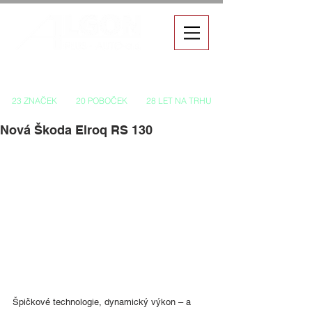
Autorizovaný prodej a servis vozů
23 ZNAČEK
20 POBOČEK
28 LET NA TRHU
Nová Škoda Elroq RS 130
Špičkové technologie, dynamický výkon – a 