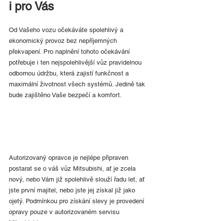
i pro Vás
Od Vašeho vozu očekáváte spolehlivý a 
ekonomický provoz bez nepříjemných 
překvapení. Pro naplnění tohoto očekávání 
potřebuje i ten nejspolehlivější vůz pravidelnou 
odbornou údržbu, která zajistí funkčnost a 
maximální životnost všech systémů. Jedině tak 
bude zajištěno Vaše bezpečí a komfort.
Autorizovaný opravce je nejlépe připraven 
postarat se o váš vůz Mitsubishi, ať je zcela 
nový, nebo Vám již spolehlivě slouží řadu let, ať 
jste první majitel, nebo jste jej získal již jako 
ojetý. Podmínkou pro získání slevy je provedení 
opravy pouze v autorizovaném servisu 