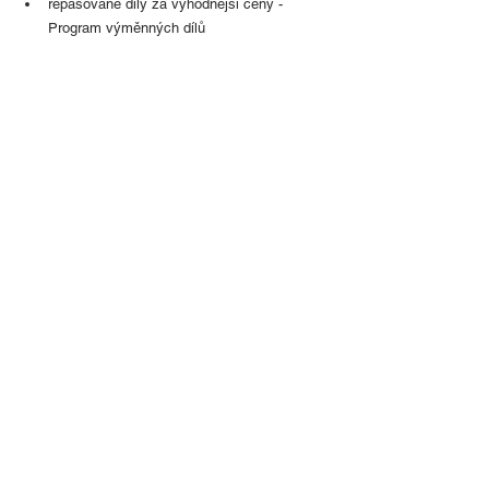
repasované díly za výhodnější ceny - 
Program výměnných dílů
schválené díly srovnatelné kvality pro 
cenově výhodnější údržbu starších vozů - 
Budget program
OBJEDNAT DO SERVISU
©
1995-2026
ALGON PLUS - AUTO, a.s.
TeamViewer
Vyrobila společnost
Agentura