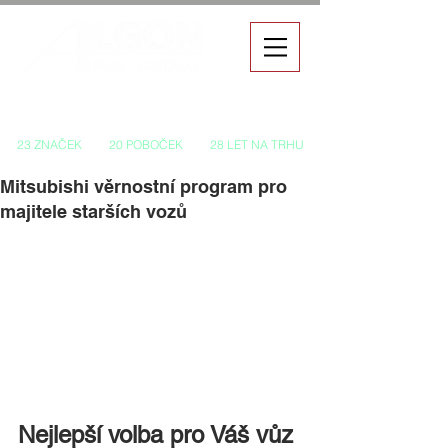
Autorizovaný prodej a servis vozů
23 ZNAČEK
20 POBOČEK
28 LET NA TRHU
Mitsubishi věrnostní program pro
majitele starších vozů
Nejlepší volba pro Váš vůz 