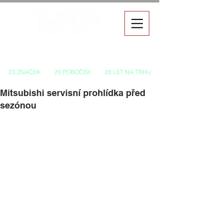
Autorizovaný prodej a servis vozů
23 ZNAČEK
20 POBOČEK
28 LET NA TRHU
Mitsubishi servisní prohlídka před
sezónou