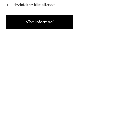
dezinfekce klimatizace
Více informací
©
1995-2026
ALGON PLUS - AUTO, a.s.
TeamViewer
Vyrobila společnost
Agentura
Completely s.r.o.
oznamovatel.auto@algon.cz
Projekt instalace FVE s akumulací na střechách
Zdroj použitých obrazových a videomateriálů: Youtube,