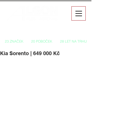
Autorizovaný prodej a servis vozů
23 ZNAČEK
20 POBOČEK
28 LET NA TRHU
Kia Sorento | 649 000 Kč