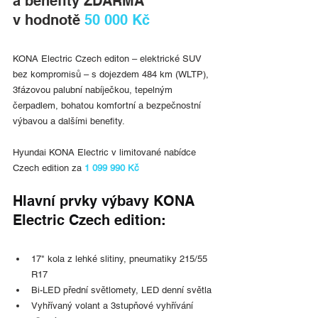
a benefity ZDARMA 
v hodnotě 
50 000 Kč
KONA Electric Czech editon – elektrické SUV 
bez kompromisů – s dojezdem 484 km (WLTP), 
3fázovou palubní nabíječkou, tepelným 
čerpadlem, bohatou komfortní a bezpečnostní 
výbavou a dalšími benefity.
Hyundai KONA Electric v limitované nabídce 
Czech edition za 
1 099 990 Kč
Hlavní prvky výbavy KONA 
Electric Czech edition:
17" kola z lehké slitiny, pneumatiky 215/55 
R17
Bi-LED přední světlomety, LED denní světla
Vyhřívaný volant a 3stupňové vyhřívání 