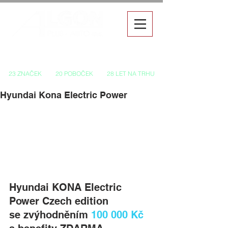
Autorizovaný prodej a servis vozů
23 ZNAČEK
20 POBOČEK
28 LET NA TRHU
Hyundai Kona Electric Power
Hyundai KONA Electric 
Power Czech edition 
se zvýhodněním 
100 000 Kč