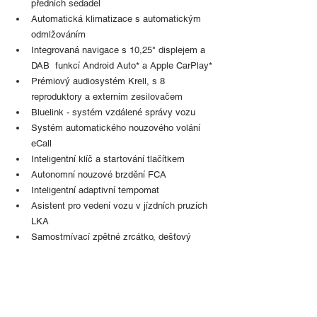
předních sedadel
Automatická klimatizace s automatickým 
odmlžováním
Integrovaná navigace s 10,25" displejem a 
DAB  funkcí Android Auto* a Apple CarPlay*
Prémiový audiosystém Krell, s 8 
reproduktory a externím zesilovačem
Bluelink - systém vzdálené správy vozu
Systém automatického nouzového volání 
eCall
Inteligentní klíč a startování tlačítkem
Autonomní nouzové brzdění FCA
Inteligentní adaptivní tempomat
Asistent pro vedení vozu v jízdních pruzích 
LKA
Samostmívací zpětné zrcátko, dešťový 
senzor