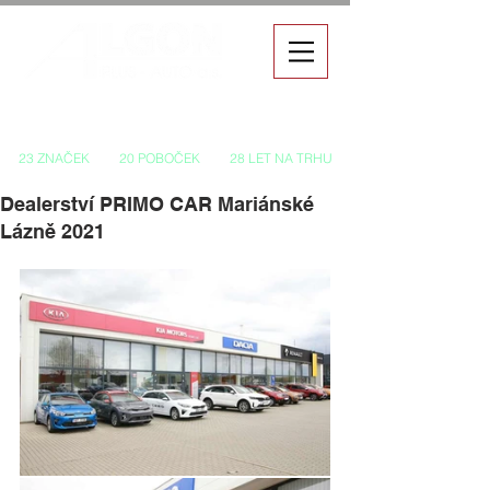
Autorizovaný prodej a servis vozů
23 ZNAČEK
20 POBOČEK
28 LET NA TRHU
Dealerství PRIMO CAR Mariánské
Lázně 2021