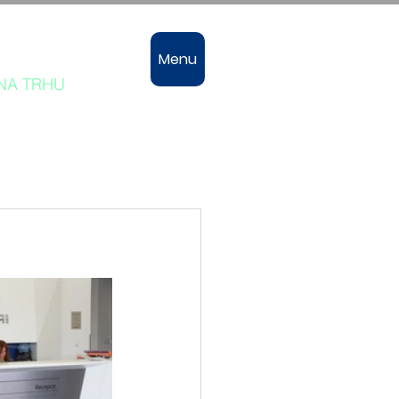
vozů
Menu
 NA TRHU