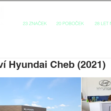
Autorizovaný prodej a servis 
23 ZNAČEK
20 POBOČEK
28 LET
ví Hyundai Cheb (2021)