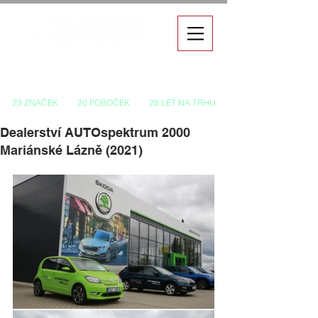
Autorizovaný prodej a servis vozů
23 ZNAČEK
20 POBOČEK
28 LET NA TRHU
Dealerství AUTOspektrum 2000
Mariánské Lázně (2021)