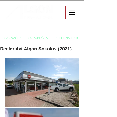
Autorizovaný prodej a servis vozů
23 ZNAČEK
20 POBOČEK
28 LET NA TRHU
Dealerství Algon Sokolov (2021)