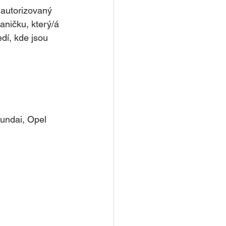
 autorizovaný 
ničku, který/á 
dí, kde jsou 
undai, Opel