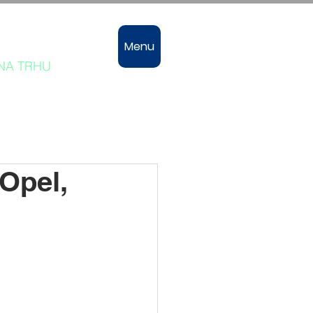
vozů
Menu
 NA TRHU
Opel,