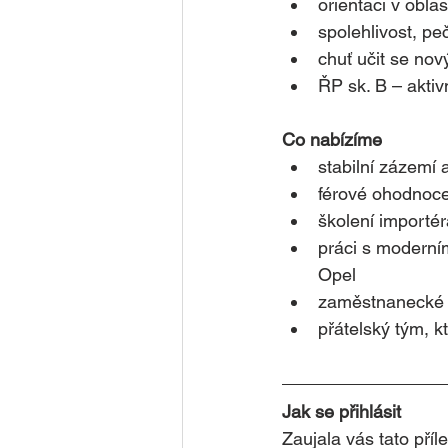
orientaci v obla
spolehlivost, pe
chuť učit se no
ŘP sk. B – aktivn
Co nabízíme
stabilní zázemí
férové ohodnoce
školení importér
práci s moderní
Opel
zaměstnanecké s
přátelský tým, k
Jak se přihlásit
Zaujala vás tato příl