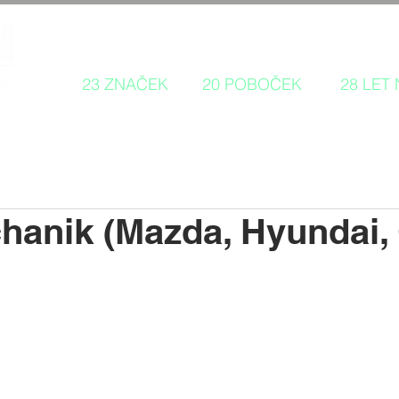
Autorizovaný prodej a servis 
23 ZNAČEK
20 POBOČEK
28 LET
anik (Mazda, Hyundai, 