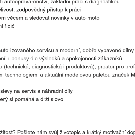
sti autoopravárenství, základní práci s diagnostikou
člivost, zodpovědný přístup k práci
vým věcem a sledovat novinky v auto-moto
í řidič
 autorizovaného servisu a moderní, dobře vybavené dílny
ní + bonusy dle výsledků a spokojenosti zákazníků
a (technická, diagnostická i produktová), prostor pro prof
mi technologiemi a aktuální modelovou paletou značek 
levy na servis a náhradní díly
terý si pomáhá a drží slovo
ežitost? Pošlete nám svůj životopis a krátký motivační do