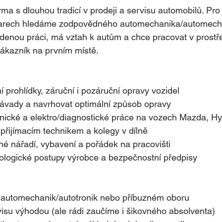
a s dlouhou tradicí v prodeji a servisu automobilů. Pro
Varech hledáme zodpovědného automechanika/automecha
denou práci, má vztah k autům a chce pracovat v prostře
zákazník na prvním místě.
í prohlídky, záruční i pozáruční opravy vozidel
závady a navrhovat optimální způsob opravy
ické a elektro/diagnostické práce na vozech Mazda, Hy
přijímacím technikem a kolegy v dílně
né nářadí, vybavení a pořádek na pracovišti
ologické postupy výrobce a bezpečnostní předpisy
 automechanik/autotronik nebo příbuzném oboru
visu výhodou (ale rádi zaučíme i šikovného absolventa)