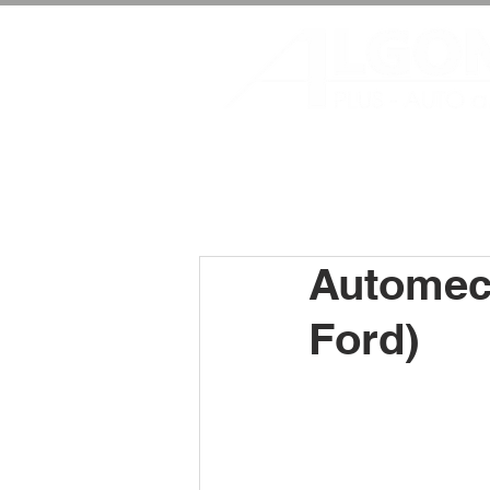
Automech
Ford)