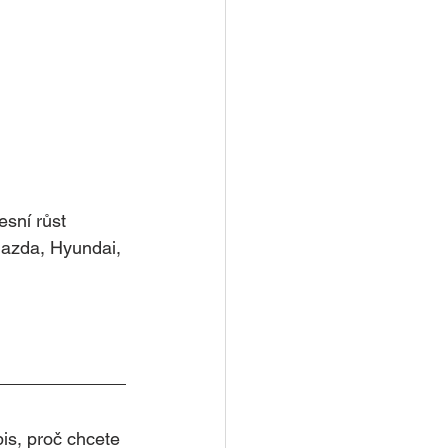
esní růst
Mazda, Hyundai, 
pis, proč chcete 