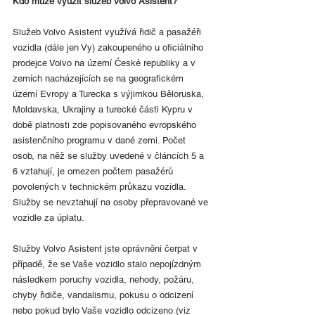
Kdo může využít služeb Volvo Asistent?
Služeb Volvo Asistent využívá řidič a pasažéři 
vozidla (dále jen Vy) zakoupeného u oficiálního 
prodejce Volvo na území České republiky a v 
zemích nacházejících se na geografickém 
území Evropy a Turecka s výjimkou Běloruska, 
Moldavska, Ukrajiny a turecké části Kypru v 
době platnosti zde popisovaného evropského 
asistenčního programu v dané zemi. Počet 
osob, na něž se služby uvedené v článcích 5 a 
6 vztahují, je omezen počtem pasažérů 
povolených v technickém průkazu vozidla. 
Služby se nevztahují na osoby přepravované ve 
vozidle za úplatu.
Služby Volvo Asistent jste oprávněni čerpat v 
případě, že se Vaše vozidlo stalo nepojízdným 
následkem poruchy vozidla, nehody, požáru, 
chyby řidiče, vandalismu, pokusu o odcizení 
nebo pokud bylo Vaše vozidlo odcizeno (viz 