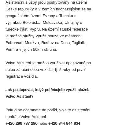
Asistenční služby jsou poskytovány na území 
České republiky a v zemích nacházejících se na 
geografickém území Evropy a Turecka s 
výjimkou Běloruska, Moldavska, Ukrajiny a 
turecké části Kypru. Na území Ruské federace 
je možné služby využít pouze ve městech: 
Petrohrad, Moskva, Rostov na Donu, Togliatti, 
Perm a v jejich 50km okruhu.
Volvo Asistent je možno využívat opakovaně po 
celou záruční dobu vozidla, tj. 2 roky od první 
registrace vozidla.
Jak postupovat, když potřebujete využít služeb 
Volvo Asistent?
Pokud se dostanete do potíží, volejte asistenční 
centrálu Volvo Asistent:
+420 296 787 296
 nebo 
+420 844 844 834
Sdělte, prosím, operátorovi následující 