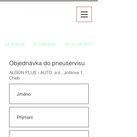
Autorizovaný prodej a servis vozů
23 ZNAČEK
20 POBOČEK
28 LET NA TRHU
Objednávka do pneuservisu
ALGON PLUS - AUTO, a.s., Joštova 1,
Cheb