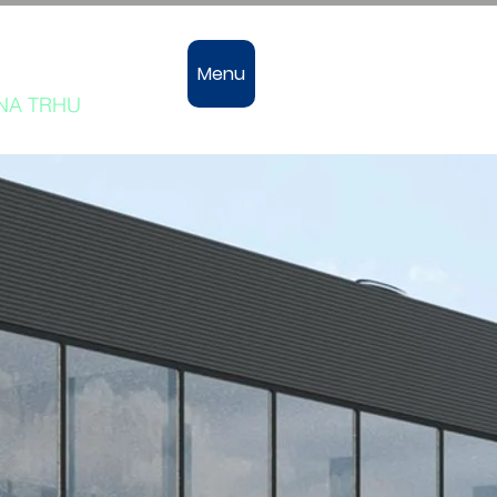
vozů
Menu
 NA TRHU