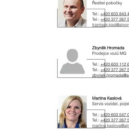
Ředitel pobočky
Tel.:
+420 603 843 
Tel.:
+420 377 267 
frantisek.kasl@algo
Zbyněk Hromada
Prodejce vozů MG
Tel.:
+420 603 112 
Tel.:
+420 377 267 
zbynek.hromada@a
Martina Kaslová
Servis vozidel, pojis
Tel.:
+420 603 547 
Tel.:
+420 377 267 
martina.kaslova@al