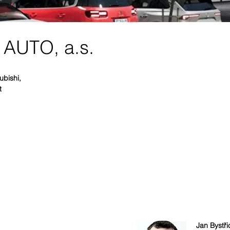
AUTO, a.s.
ubishi,
t
Jan Bystři