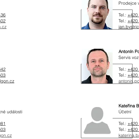
Prodejce 
436
Tel.:
+420 
502
Tel.:
+420 
n.cz
jan.bystr
Antonín Po
Servis voz
642
Tel.:
+420 
503
Tel.:
+420 
lgon.cz
antonin.p
Kateřina 
tné události
Účetní
081
Tel.:
+420 
503
Tel.:
+420 
gon.cz
katerina.