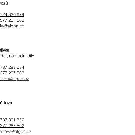
vozů
724 820 629
377 267 503
icky@algon.cz
lívka
idel, náhradní díly
737 283 084
377 267 503
olivka@algon.cz
Bártová
737 361 352
377 267 502
bartova@algon.cz