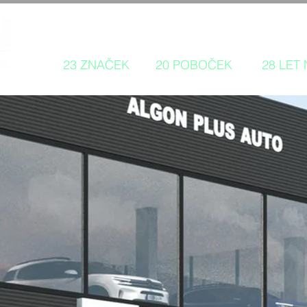
Autorizovaný prodej a servis 
23 ZNAČEK
20 POBOČEK
28 LET