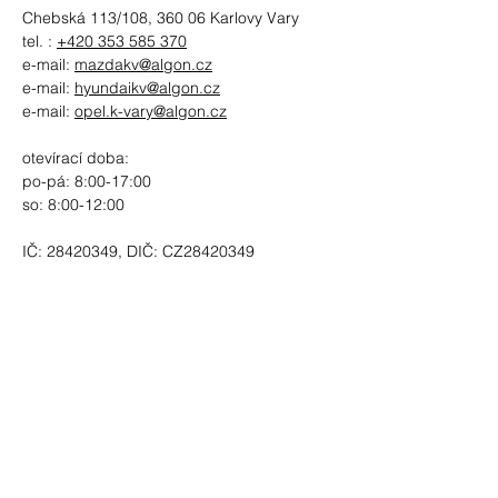
Chebská 113/108, 360 06 Karlovy Vary
tel. :
+420 353 585 370
e-mail:
mazdakv@algon.cz
e-mail:
hyundaikv@algon.cz
e-mail:
opel.k-vary@algon.cz
otevírací doba:
po-pá: 8:00-17:00
so: 8:00-12:00
IČ:
28420349
, DIČ: CZ28420349