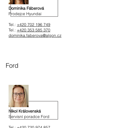
Dominika Fáberová
Prodejce Hyundai
Tel.:
+420 702 196 749
Tel.:
+420 353 585 370
dominika.faberova@algon.cz
Ford
Nikol Královenská
Servisní poradce Ford
Tel.:
+420 720 974 857