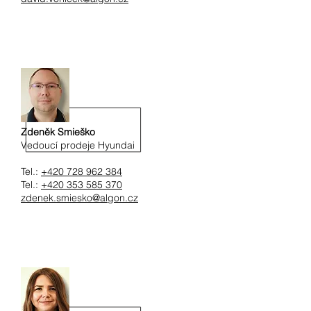
Zdeněk Smieško
Vedoucí prodeje Hyundai
Tel.:
+420 728 962 384
Tel.:
+420 353 585 370
zdenek.smiesko@algon.cz