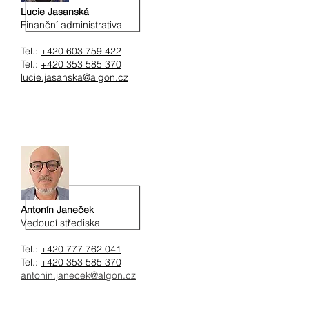
Lucie Jasanská
Finanční administrativa
Tel.:
+420 603 759 422
Tel.:
+420 353 585 370
lucie.jasanska@algon.cz
Antonín Janeček
Vedoucí střediska
Tel.:
+420 777 762 041
Tel.:
+420 353 585 370
antonin.janecek@algon.cz