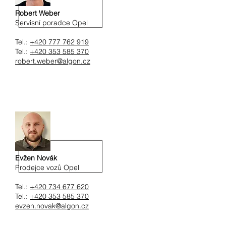
Robert Weber
Servisní poradce Opel
Tel.:
+420 777 762 919
Tel.:
+420 353 585 370
robert.weber@algon.cz
Evžen Novák
Prodejce vozů Opel
Tel.:
+420 734 677 620
Tel.:
+420 353 585 370
evzen.novak@algon.cz