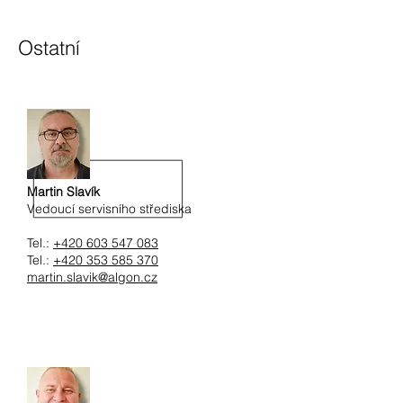
Ostatní
Martin Slavík
Vedoucí servisního střediska
Tel.:
+420 603 547 083
Tel.:
+420 353 585 370
martin.slavik@algon.cz