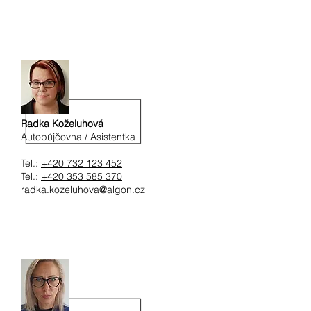
Radka Koželuhová
Autopůjčovna / Asistentka
Tel.:
+420 732 123 452
Tel.:
+420 353 585 370
radka.kozeluhova@algon.cz