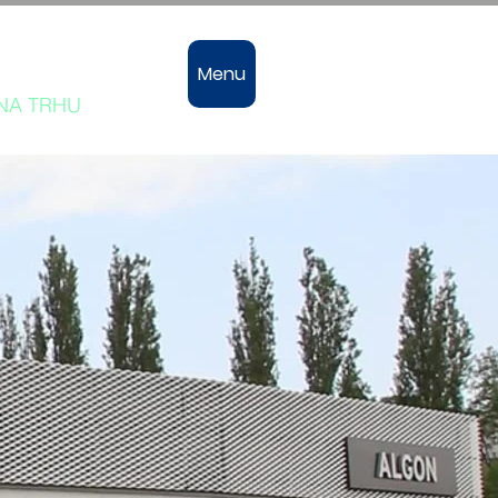
vozů
Menu
 NA TRHU