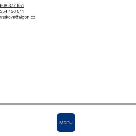
608 377 951
354 430 011
prstkova@algon.cz
Menu