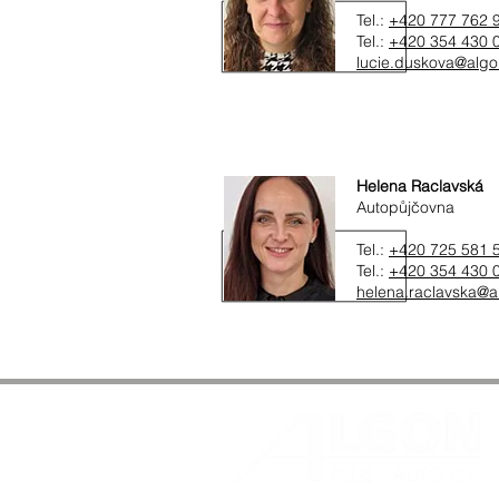
Tel.:
+420 777 762 
Tel.:
+420 354 430 
lucie.duskova@algo
Helena Raclavská
Autopůjčovna
Tel.:
+420 725 581 
Tel.:
+420 354 430 
helena.raclavska@a