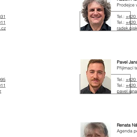
Prodejce 
031
Tel.:
+420 
011
Tel.:
+420 
.cz
radek.pis
Pavel Jan
Přijímací 
095
Tel.:
+420 
011
Tel.:
+420 
z
pavel.jan
Renata Ná
Agenda po