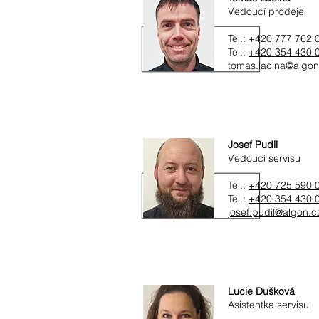
Vedoucí prodeje
Tel.:
+420 777 762 
Tel.:
+420 354 430 
tomas.lacina@algon
Josef Pudil
Vedoucí servisu
Tel.:
+420 725 590 
Tel.:
+420 354 430 
josef.pudil@algon.c
Lucie Dušková
Asistentka servisu