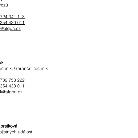
vozů
724 341 118
354 430 011
k@algon.cz
ák
technik, Garanční technik
739 758 222
354 430 011
ak@algon.cz
prstková
jistných událostí