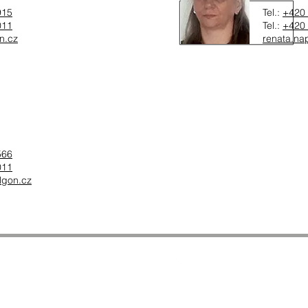
915
Tel.:
+420 
011
Tel.:
+420 
n.cz
renata.na
566
011
lgon.cz
© 1995-2026 ALGON PLUS - AUTO, a.s.