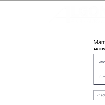
Mám 
AUTOsp