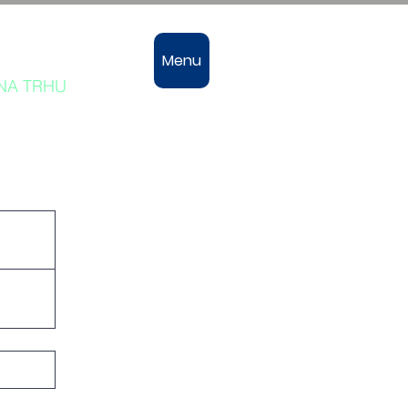
vozů
Menu
 NA TRHU