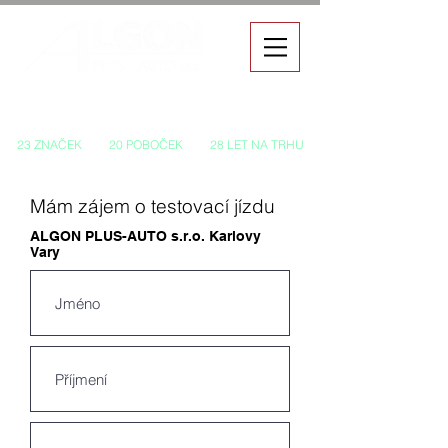
Autorizovaný prodej a servis vozů
23 ZNAČEK
20 POBOČEK
28 LET NA TRHU
Mám zájem o testovací jízdu
ALGON PLUS-AUTO s.r.o. Karlovy
Vary