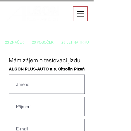
Autorizovaný prodej a servis vozů
23 ZNAČEK
20 POBOČEK
28 LET NA TRHU
Mám zájem o testovací jízdu
ALGON PLUS-AUTO a.s.
Citroën
Plzeň