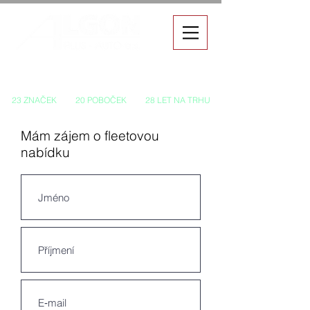
Autorizovaný prodej a servis vozů
23 ZNAČEK
20 POBOČEK
28 LET NA TRHU
Mám zájem o fleetovou
nabídku