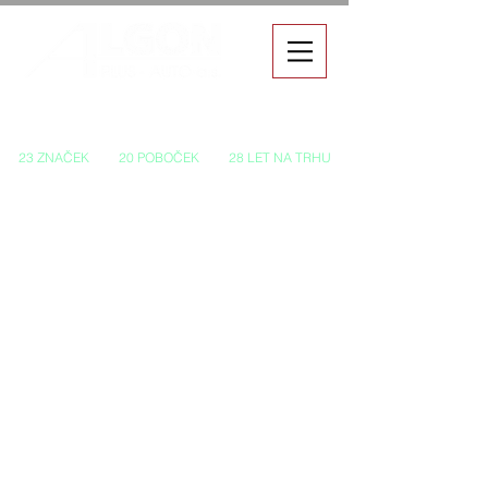
Autorizovaný prodej a servis vozů
23 ZNAČEK
20 POBOČEK
28 LET NA TRHU