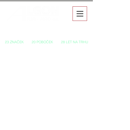
Autorizovaný prodej a servis vozů
23 ZNAČEK
20 POBOČEK
28 LET NA TRHU