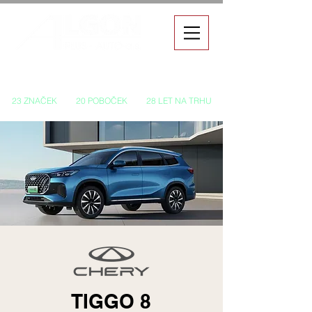
Autorizovaný prodej a servis vozů
23 ZNAČEK
20 POBOČEK
28 LET NA TRHU
TIGGO 8