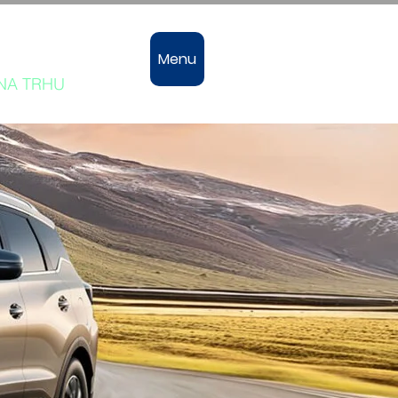
vozů
Menu
 NA TRHU