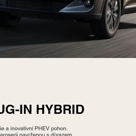
UG-IN HYBRID
nie a inovativní PHEV pohon.
 karoserii navrženou s důrazem