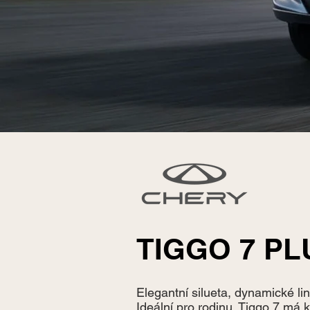
TIGGO 7 PL
Elegantní silueta, dynamické li
Ideální pro rodinu. Tiggo 7 má