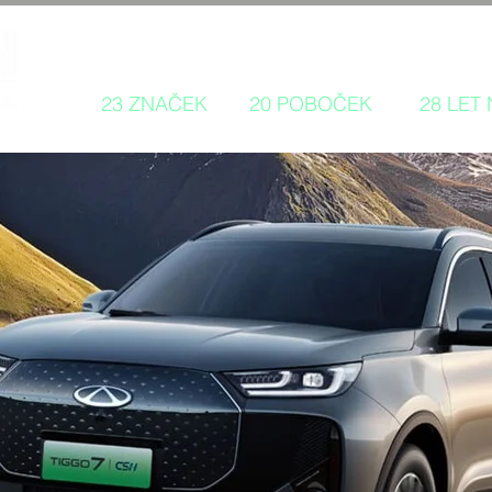
Autorizovaný prodej a servis 
23 ZNAČEK
20 POBOČEK
28 LET