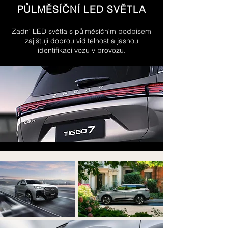
PŮLMĚSÍČNÍ LED SVĚTLA
Zadní LED světla s půlměsíčním podpisem
zajišťují dobrou viditelnost a jasnou
identifikaci vozu v provozu.