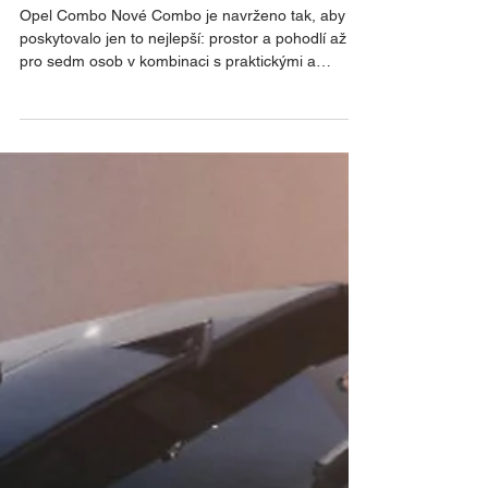
Opel Combo a Zafira již za 569
990 Kč
Opel Combo Nové Combo je navrženo tak, aby
poskytovalo jen to nejlepší: prostor a pohodlí až
pro sedm osob v kombinaci s praktickými a
inovativními bezpečnostními prvky a benzínovou
nebo dieselovou motorizací. Můžete si tak užít
rodinný život naplno a bez kompromisů. Opel
Zafira Nová Zafira představuje moderní pojetí
pohodlného a stylového cestování. Efektivní a
výkonné motory pro dlouhé a luxusní cestování,
které cestující plynule dopraví do cíle.