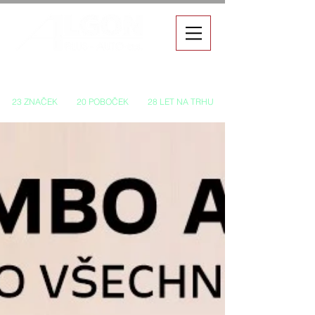
Autorizovaný prodej a servis vozů
23 ZNAČEK
20 POBOČEK
28 LET NA TRHU