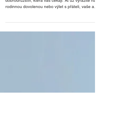
Letní příslušenství Opel s 30%
slevou
Připravte svůj Opel na všechna letní
dobrodružství, která vás čekají. Ať už vyrazíte na
rodinnou dovolenou nebo výlet s přáteli, vaše auto
si zaslouží tu nejlepší výbavu. Využijte naší akční
nabídku a pořiďte si originální příslušenství Opel s
30% slevou! Nenechte si ujít tuto jedinečnou
nabídku a vybavte svůj Opel na léto za výhodné
ceny ještě dnes! S výběrem vhodného
příslušenství Vám pomohou pracovníci ALGON
PLUS – AUTO, a.s. Spojte se s námi telefonicky
nebo osobně nebo v