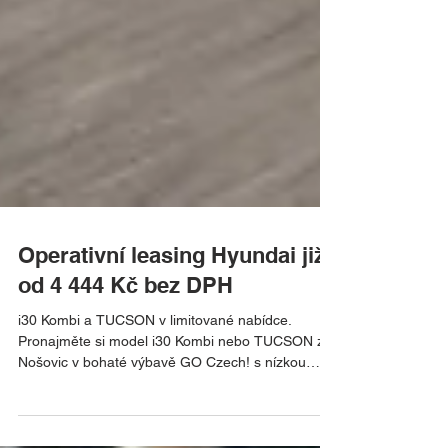
Operativní leasing Hyundai již
od 4 444 Kč bez DPH
i30 Kombi a TUCSON v limitované nabídce.
Pronajměte si model i30 Kombi nebo TUCSON z
Nošovic v bohaté výbavě GO Czech! s nízkou
měsíční splátkou, která zahrnuje kompletní