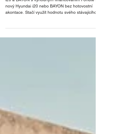
Nový vůz Hyundai již od 2 599
měsíčně.
i20 a BAYON s výhodným financováním Pořiďte si
nový Hyundai i20 nebo BAYON bez hotovostní
akontace. Stačí využít hodnotu svého stávajícího
vozu a následně splácet fixní měsíční částku po
dobu 36 měsíců. Získáte tak nadstandardní
výbavu již v základu, moderní konektivitu,
atraktivní design a 5letou záruku bez omezení
kilometrů. Díky úspornému provozu navíc ušetříte i
při každodenním používání. i20 Comfort Již od
386 102 Kč Měsíční splátka bez pojištějí již od 2
599 Kč 1,0 T-GD