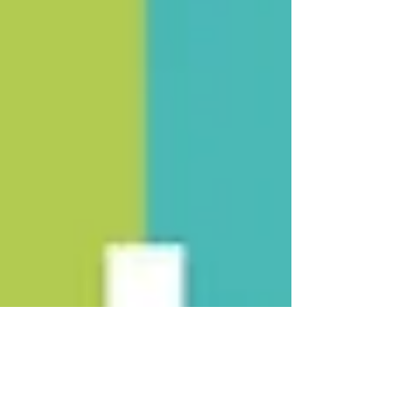
nadšení cyklisté. Nosič kol na tažné zařízení vám
pomůže kola jednoduše a bezpečně přepravit, ať
už vyrazíte na krátký výlet do přírody nebo na
cyklo dovolenou. NABÍDKA TAŽNÝCH ZAŘÍZENÍ
FIAT Tažné zařízení demontovatelné bez nářadí je
důmysl