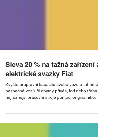
Sleva 20 % na tažná zařízení a
elektrické svazky Fiat
Zvyšte přepravní kapacitu svého vozu a táhněte
bezpečně vozík či obytný přívěs, loď nebo třeba
nejrůznější pracovní stroje pomocí originálního
tažného zařízení, které bylo vyrobeno přímo na
míru vozům Fiat. Jistě ho využijete i pokud jste