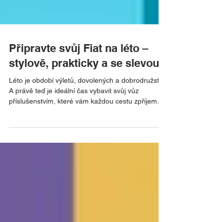
Připravte svůj Fiat na léto –
stylově, prakticky a se slevou!
Léto je období výletů, dovolených a dobrodružství.
A právě teď je ideální čas vybavit svůj vůz
příslušenstvím, které vám každou cestu zpříjemní,
zjednoduší a dodá jí maximální komfort.
Přicházíme se speciální letní nabídkou originálního
příslušenství, díky kterému budete připraveni na
jakýkoliv plán, ať už vás čeká víkend na horách,
cesty k vodě nebo roadtrip. Potřebujete více
prostoru? Střešní nosiče a nosiče kol vám umožní
vzít si s sebou vše důležité. Chcete udržet interié