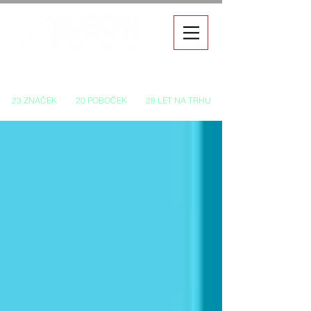
Autorizovaný prodej a servis vozů
23 ZNAČEK
20 POBOČEK
28 LET NA TRHU