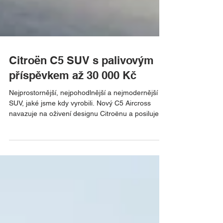
Citroën C5 SUV s palivovým
příspěvkem až 30 000 Kč
Nejprostornější, nejpohodlnější a nejmodernější
SUV, jaké jsme kdy vyrobili. Nový C5 Aircross
navazuje na oživení designu Citroënu a posiluje
jej, neboť nabízí odvážný styl s mohutným
postojem v kombinaci s optimalizovanou
aerodynamikou. Přední panel vyjadřuje sílu a
plynulost a v jeho středu se hrdě vyjímá nové logo
Citroën. Nový tříbodový světelný podpis Citroënu
se projevuje obzvláště štíhlými horizontálními
segmenty, které podtrhují eleganci přední části a