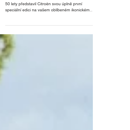
Pohodlí, které povznáší. Styl, který uchvátí. Před
50 lety představil Citroën svou úplně první
speciální edici na vašem oblíbeném ikonickém
modelu: 2 CV Spot. Jednoduchá, ale silná
myšlenka: spojit výrazný design s bohatší výbavou
a vytvořit tak neodolatelnou přitažlivost. Časy se
mění. Vaše touhy ne. Příplatková výbava v ceně?
Právě to charakterizuje speciální edici Collection.
Vyberte si z nabídky C3, SUV C3 Aircross nebo
C4 a využijte zvýhodnění, které verze Collection n