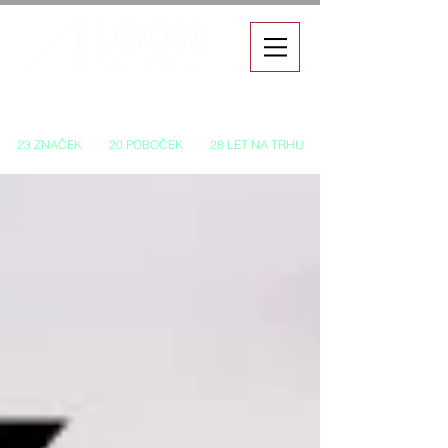
Autorizovaný prodej a servis vozů
23 ZNAČEK
20 POBOČEK
28 LET NA TRHU